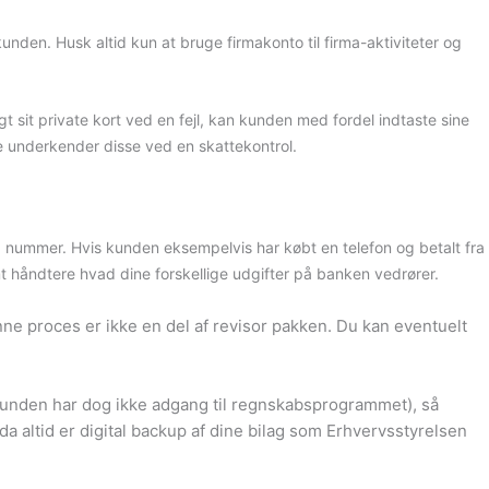
den. Husk altid kun at bruge firmakonto til firma-aktiviteter og
sit private kort ved en fejl, kan kunden med fordel indtaste sine
e underkender disse ved en skattekontrol.
a nummer. Hvis kunden eksempelvis har købt en telefon og betalt fra
emt håndtere hvad dine forskellige udgifter på banken vedrører.
nne proces er ikke en del af revisor pakken. Du kan eventuelt
kunden har dog ikke adgang til regnskabsprogrammet), så
da altid er digital backup af dine bilag som Erhvervsstyrelsen