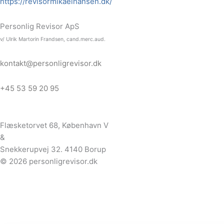
https://revisormikaelhansen.dk/
Personlig Revisor ApS
v/ Ulrik Martorin Frandsen, cand.merc.aud.
kontakt@personligrevisor.dk
+45 53 59 20 95
Flæsketorvet 68, København V
&
Snekkerupvej 32. 4140 Borup
© 2026 personligrevisor.dk