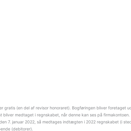
gratis (en del af revisor honoraret). Bogføringen bliver foretaget 
rst bliver medtaget i regnskabet, når denne kan ses på firmakontoen.
n 7. januar 2022, så medtages indtægten i 2022 regnskabet (i sted
bende (debitorer).