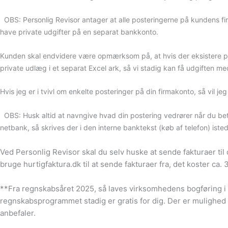
OBS: Personlig Revisor antager at alle posteringerne på kundens fir
have private udgifter på en separat bankkonto.
Kunden skal endvidere være opmærksom på, at hvis der eksistere priv
private udlæg i et separat Excel ark, så vi stadig kan få udgiften 
Hvis jeg er i tvivl om enkelte posteringer på din firmakonto, så vil j
OBS: Husk altid at navngive hvad din postering vedrører når du beta
netbank, så skrives der i den interne banktekst (køb af telefon) ist
Ved Personlig Revisor skal du selv huske at sende fakturaer til
bruge hurtigfaktura.dk til at sende fakturaer fra, det koster ca. 
**Fra regnskabsåret 2025, så laves virksomhedens bogføring i
regnskabsprogrammet stadig er gratis for dig. Der er mulighed f
anbefaler.