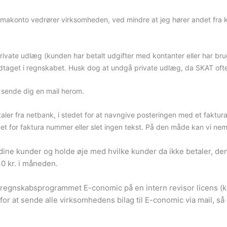
makonto vedrører virksomheden, ved mindre at jeg hører andet fra kun
ate udlæg (kunden har betalt udgifter med kontanter eller har brugt 
medtaget i regnskabet. Husk dog at undgå private udlæg, da SKAT oft
eg sende dig en mail herom.
ler fra netbank, i stedet for at navngive posteringen med et faktur
edet for faktura nummer eller slet ingen tekst. På den måde kan vi n
 dine kunder og holde øje med hvilke kunder da ikke betaler, de
30 kr. i måneden.
 regnskabsprogrammet E-conomic på en intern revisor licens (
or at sende alle virksomhedens bilag til E-conomic via mail, så 