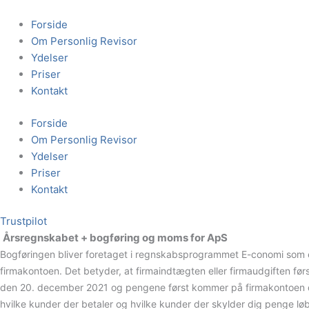
Gå
til
Forside
indholdet
Om Personlig Revisor
Ydelser
Priser
Kontakt
Forside
Om Personlig Revisor
Ydelser
Priser
Kontakt
Trustpilot
Årsregnskabet + bogføring og moms for ApS
Bogføringen bliver foretaget i regnskabsprogrammet E-conomi som er 
firmakontoen. Det betyder, at firmaindtægten eller firmaudgiften fø
den 20. december 2021 og pengene først kommer på firmakontoen de
hvilke kunder der betaler og hvilke kunder der skylder dig penge lø