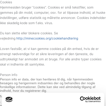
Cookies
Hjemmesiden bruger ”cookies”. Cookies er små tekstfiler, som
gemmes på din mobil, computer, osv. for at tilpasse indhold, at huske
indstillinger, udføre statistik og målrette annoncer. Cookies indeholder
ikke skadelig kode som f.eks. virus.
Du kan slette eller blokere cookies. Se
vejledning
http://minecookies.org/cookiehandtering
Loven fastslår, at vi kan gemme cookies på din enhed, hvis de er
strengt nødvendige for at sikre leveringen af den tjeneste, du
udtrykkeligt har anmodet om at bruge. For alle andre typer cookies
skal vi indhente dit samtykke.
Person info
Person info er data, der kan henføres til dig, når hjemmesiden
besøges og herigennem indsamles der og behandles der nogle
forskellige informationer. Dette kan ske ved almindelig tilgang af
indhold, hvor du registrerer dig.
Normalt bliver følgende data indsamlet.
· Et unikt ID og tekniske oplysninger om din computer, tablet eller
mobiltelefon