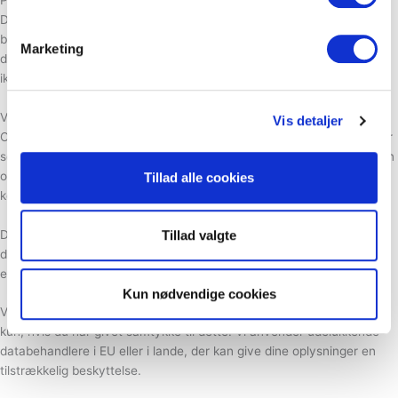
Dine data vil blive gemt for den periode at loven tillader dette, og vil
blive slettet når dataene ikke længere bruges. Opbevaringen af
Marketing
dataen er forskellig i forhold til hvad dataen bliver brugt til. Der kan
ikke estimeres et præcist tidspunkt for hvornår dataen slettes.
Videregivelse af oplysninger
Vis detaljer
Oplysninger om aktiviteten af hjemmesiden, hvilke reklamer, som der
sendes til dig og som du klikker på, geografisk placering, alder og køn
osv. kan offentliggøres til tredjemand i det omfang disse oplysninger
Tillad alle cookies
kendes.
Der bruges forskellige tredjeparter til håndtering og behandling af
Tillad valgte
dataen, og dataen bruges kun til oplysninger på vores vegne, og det
er ikke tilladt til anvendelse til egne formål.
Kun nødvendige cookies
Videregivelse af personoplysninger som navn og e-mail osv. sker
kun, hvis du har givet samtykke til dette. Vi anvender udelukkende
databehandlere i EU eller i lande, der kan give dine oplysninger en
tilstrækkelig beskyttelse.