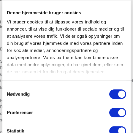
Din computer IP-nummer
·
Hvor i landet du er placeret
·
Denne hjemmeside bruger cookies
Hvorfor nogle sider du besøger
·
Vi bruger cookies til at tilpasse vores indhold og
Hvis du giver godkendelse til at indsamle data og herigennem selv
indtaster data behandles følgende data.
annoncer, til at vise dig funktioner til sociale medier og til
Navn
·
at analysere vores trafik. Vi deler også oplysninger om
Telefonnummer
·
din brug af vores hjemmeside med vores partnere inden
E-mail
·
Det vil ofte bruges i forbindelse med oprettelse af prisberegner.
for sociale medier, annonceringspartnere og
analysepartnere. Vores partnere kan kombinere disse
Sikkerhed
data med andre oplysninger, du har givet dem, eller som
Der er foretaget sikkerhedsmæssige retningslinjer mod, at dine data
de har indsamlet fra din brug af deres tjenester.
ulovligt bliver offentliggjort, slettet, forringet, mistet, eller kommer til
tredjemands bevidsthed, udnyttes eller generelt håndteres i strid med
lovgivningen.
Samtykkevalg
Nødvendig
Formål
Dine data anvendes til at genkende dig som bruger og fremvise det
Præferencer
data, som du vil have mest gavn af, og kunne bistå med de services,
som du har efterspurgt.
Statistik
Periode for opbevaring