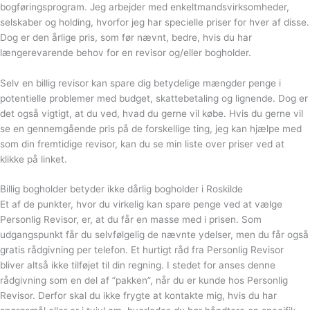
bogføringsprogram. Jeg arbejder med enkeltmandsvirksomheder,
selskaber og holding, hvorfor jeg har specielle priser for hver af disse.
Dog er den årlige pris, som før nævnt, bedre, hvis du har
længerevarende behov for en revisor og/eller bogholder.
Selv en billig revisor kan spare dig betydelige mængder penge i
potentielle problemer med budget, skattebetaling og lignende. Dog er
det også vigtigt, at du ved, hvad du gerne vil købe. Hvis du gerne vil
se en gennemgående pris på de forskellige ting, jeg kan hjælpe med
som din fremtidige revisor, kan du se min liste over priser ved at
klikke på linket.
Billig bogholder betyder ikke dårlig bogholder i Roskilde
Et af de punkter, hvor du virkelig kan spare penge ved at vælge
Personlig Revisor, er, at du får en masse med i prisen. Som
udgangspunkt får du selvfølgelig de nævnte ydelser, men du får også
gratis rådgivning per telefon. Et hurtigt råd fra Personlig Revisor
bliver altså ikke tilføjet til din regning. I stedet for anses denne
rådgivning som en del af ”pakken”, når du er kunde hos Personlig
Revisor. Derfor skal du ikke frygte at kontakte mig, hvis du har