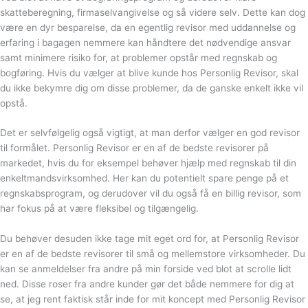
skatteberegning, firmaselvangivelse og så videre selv. Dette kan dog
være en dyr besparelse, da en egentlig revisor med uddannelse og
erfaring i bagagen nemmere kan håndtere det nødvendige ansvar
samt minimere risiko for, at problemer opstår med regnskab og
bogføring. Hvis du vælger at blive kunde hos Personlig Revisor, skal
du ikke bekymre dig om disse problemer, da de ganske enkelt ikke vil
opstå.
Det er selvfølgelig også vigtigt, at man derfor vælger en god revisor
til formålet. Personlig Revisor er en af de bedste revisorer på
markedet, hvis du for eksempel behøver hjælp med regnskab til din
enkeltmandsvirksomhed. Her kan du potentielt spare penge på et
regnskabsprogram, og derudover vil du også få en billig revisor, som
har fokus på at være fleksibel og tilgængelig.
Du behøver desuden ikke tage mit eget ord for, at Personlig Revisor
er en af de bedste revisorer til små og mellemstore virksomheder. Du
kan se anmeldelser fra andre på min forside ved blot at scrolle lidt
ned. Disse roser fra andre kunder gør det både nemmere for dig at
se, at jeg rent faktisk står inde for mit koncept med Personlig Revisor