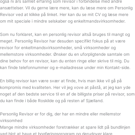
også ni års samlet erfaring som revisor i forbindelse med andre
ansættelser. Vil du gerne lære mere, kan du læse mere om Personlig
Revisor ved at klikke på linket. Her kan du se mit CV og læse mere
om mit speciale i mindre selskaber og enkeltmandsvirksomheder.
Som nu forklaret, kan en personlig revisor altså bruges til mangt og
meget. Personlig Revisor har desuden specifikt fokus på at være
revisor for enkeltmandsvirksomheder, små virksomheder og
mellemstore virksomheder. Ønsker du en uforpligtende samtale om
dine behov for en revisor, kan du enten ringe eller skrive til mig. Du
kan finde telefonnummer og e-mailadresse under min Kontakt-side.
En billig revisor kan være svær at finde, hvis man ikke vil gå på
kompromis med kvaliteten. Her vil jeg vove at påstå, at jeg kan yde
noget af den bedste service til en af de billigste priser på revisor, som
du kan finde i både Roskilde og på resten af Sjælland.
Personlig Revisor er for dig, der har en mindre eller mellemstor
virksomhed
Mange mindre virksomheder foretrækker at spare lidt på bundlinjen
ved blot at have et bogføringsprogram og derudover klare