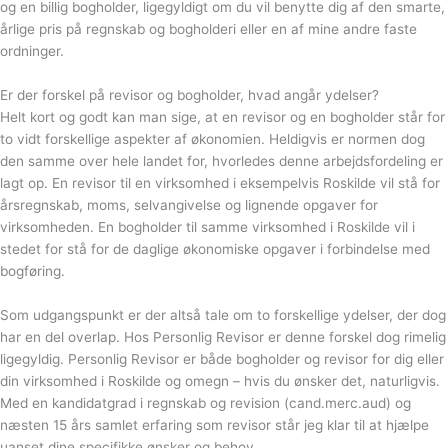
og en billig bogholder, ligegyldigt om du vil benytte dig af den smarte,
årlige pris på regnskab og bogholderi eller en af mine andre faste
ordninger.
Er der forskel på revisor og bogholder, hvad angår ydelser?
Helt kort og godt kan man sige, at en revisor og en bogholder står for
to vidt forskellige aspekter af økonomien. Heldigvis er normen dog
den samme over hele landet for, hvorledes denne arbejdsfordeling er
lagt op. En revisor til en virksomhed i eksempelvis Roskilde vil stå for
årsregnskab, moms, selvangivelse og lignende opgaver for
virksomheden. En bogholder til samme virksomhed i Roskilde vil i
stedet for stå for de daglige økonomiske opgaver i forbindelse med
bogføring.
Som udgangspunkt er der altså tale om to forskellige ydelser, der dog
har en del overlap. Hos Personlig Revisor er denne forskel dog rimelig
ligegyldig. Personlig Revisor er både bogholder og revisor for dig eller
din virksomhed i Roskilde og omegn – hvis du ønsker det, naturligvis.
Med en kandidatgrad i regnskab og revision (cand.merc.aud) og
næsten 15 års samlet erfaring som revisor står jeg klar til at hjælpe
uanset dine specifikke ønsker og behov.