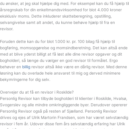
du ønsker, at jeg skal hjælpe dig med. For eksempel kan du få hjælp til
årsregnskab for din enkeltmandsvirksomhed for blot 4.000 kroner
eksklusiv moms. Dette inkluderer skatteberegning, opstilling,
selvangivelse samt alt andet, du kunne behøve hjælp til fra en
revisor.
Foruden dette kan du for blot 1.000 kr. pr. 100 bilag få hjælp til
bogføring, momsopgørelse og momsindberetning. Det kan altså ende
med at blive yderst billigt at få løst alle dine revisor opgaver og dit
bogholderi, så længe du vælger en god revisor til formålet. Ergo
behøver en
billig
revisor altså ikke være en dårlig revisor. Med denne
løsning kan du overlade hele ansvaret til mig og derved minimere
bekymringerne for dig selv.
Overvejer du at få en revisor i Roskilde?
Personlig Revisor kan tilbyde bogholderi til klienter i Roskilde, Hvalsø,
Svogerslev og alle mindre omkringliggende byer. Derudover opererer
Personlig Revisor også på resten af Sjælland. Personlig Revisor
drives og ejes af Ulrik Martorin Frandsen, som har været selvstændig
revisor i fem år. Udover disse fem års selvstændig erfaring har Ulrik