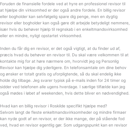
Foruden de finansielle fordele ved at hyre en professionel revisor til
at hjælpe din virksomhed er der også andre fordele. En billig revisor
eller bogholder kan selvfølgelig spare dig penge, men en dygtig
revisor eller bogholder kan også gøre dit arbejde betydeligt nemmere,
især hvis du behøver hjælp til regnskab i en enkeltmandsvirksomhed
eller en mindre, nyligt opstartet virksomhed.
Inden du får dig en revisor, er det også vigtigt, at du finder ud af,
præcis hvad du behøver en revisor til. Du skal være velkommen til at
kontakte mig for at høre nærmere om, hvorvidt jeg og Personlig
Revisor kan hjælpe dig yderligere. En telefonsamtale om dine behov
og ønsker er totalt gratis og uforpligtende, så du skal endelig ikke
holde dig tilbage. Jeg svarer typisk på e-mails inden for 24 timer og
sidder ved telefonen alle ugens hverdage. I særlige tilfælde kan jeg
også mødes i løbet af weekenden, hvis dette bliver en nødvendighed.
Hvad kan en billig revisor i Roskilde specifikt hjælpe med?
Selvom langt de fleste enkeltmandsvirksomheder og mindre firmaer
kan nyde godt af en revisor, er der ikke mange, der på stående fod
ved, hvad en revisor egentlig gør. Som udgangspunkt kan en revisor