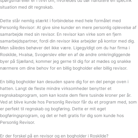
spørgsmål eller er i tvivl om, hvorledes du bør håndtere en specifik
situation med dit regnskab.
Dette står nemlig stærkt i forbindelse med hele formålet med
Personlig Revisor: At give sine kunder en mere personlig oplevelse af
samarbejde med sin revisor. En revisor kan virke som en fjern
samarbejdspartner, fordi din revisor ikke arbejder på kontor med dig.
Men således behøver det ikke være. Ligegyldigt om du har firma i
Roskilde, Hvalsø, Svogerslev eller en af de andre omkringliggende
byer på Sjælland, kommer jeg gerne til dig for at mødes og snakke
nærmere om dine behov for en billig bogholder eller billig revisor.
En billig bogholder kan desuden spare dig for en del penge oven i
hatten. Langt de fleste mindre virksomheder benytter et
regnskabsprogram, som kan koste dem flere tusinde kroner per år.
Ved at blive kunde hos Personlig Revisor får du et program med, som
er perfekt til regnskab og bogføring. Dette er mit eget
bogføringsprogram, og det er helt gratis for dig som kunde hos
Personlig Revisor.
Er der forskel på en revisor og en bogholder i Roskilde?