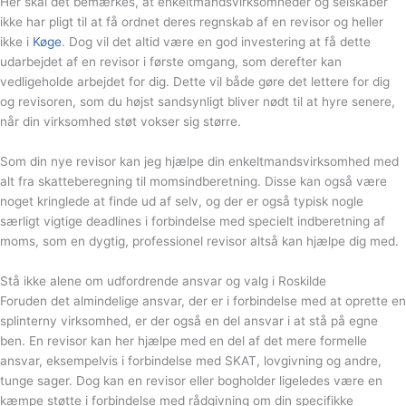
Her skal det bemærkes, at enkeltmandsvirksomheder og selskaber
ikke har pligt til at få ordnet deres regnskab af en revisor og heller
ikke i
Køge
. Dog vil det altid være en god investering at få dette
udarbejdet af en revisor i første omgang, som derefter kan
vedligeholde arbejdet for dig. Dette vil både gøre det lettere for dig
og revisoren, som du højst sandsynligt bliver nødt til at hyre senere,
når din virksomhed støt vokser sig større.
Som din nye revisor kan jeg hjælpe din enkeltmandsvirksomhed med
alt fra skatteberegning til momsindberetning. Disse kan også være
noget kringlede at finde ud af selv, og der er også typisk nogle
særligt vigtige deadlines i forbindelse med specielt indberetning af
moms, som en dygtig, professionel revisor altså kan hjælpe dig med.
Stå ikke alene om udfordrende ansvar og valg i Roskilde
Foruden det almindelige ansvar, der er i forbindelse med at oprette en
splinterny virksomhed, er der også en del ansvar i at stå på egne
ben. En revisor kan her hjælpe med en del af det mere formelle
ansvar, eksempelvis i forbindelse med SKAT, lovgivning og andre,
tunge sager. Dog kan en revisor eller bogholder ligeledes være en
kæmpe støtte i forbindelse med rådgivning om din specifikke