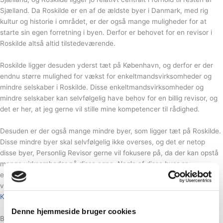
Sjælland. Da Roskilde er en af de ældste byer i Danmark, med rig
kultur og historie i området, er der også mange muligheder for at
starte sin egen forretning i byen. Derfor er behovet for en revisor i
Roskilde altså altid tilstedeværende.
Roskilde ligger desuden yderst tæt på København, og derfor er der
endnu større mulighed for vækst for enkeltmandsvirksomheder og
mindre selskaber i Roskilde. Disse enkeltmandsvirksomheder og
mindre selskaber kan selvfølgelig have behov for en billig revisor, og
det er her, at jeg gerne vil stille mine kompetencer til rådighed.
Desuden er der også mange mindre byer, som ligger tæt på Roskilde.
Disse mindre byer skal selvfølgelig ikke overses, og det er netop
disse byer, Personlig Revisor gerne vil fokusere på, da der kan opstå
mange virksomheder på disse egne. Nogle af disse byer er
eksempelvis Hvalsø og Svogerslev. Selvom København kan ligne at
være langt væk fra Roskilde, så tilbydes der stadig
revisor hjælp i
København
.
Denne hjemmeside bruger cookies
Billig Revisor i Hvalsø