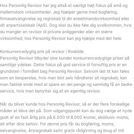
Hos Personlig Revisor har jeg altså et særligt højt fokus på små og
mellemstore virksomheder. Jeg hjælper gerne med bogføring,
firmaselvangivelse og regnskab til din enkeltmandsvirksomhed eller
dit anpartsselskab (ApS). Dog skal du ikke føle dig uvelkommen, hvis
du mangler en revisor til private anliggender eller en større
virksomhed; hos Personlig Revisor kan jeg hjælpe med det hele.
Konkurrencedygtig pris på revisor i Roskilde
Personlig Revisor tilbyder sine kunder konkurrencedygtige priser på
samtlige ydelser. Dette fokus på god service til fornuftig pris er en
grundsten i formålet bag Personlig Revisor. Selvom det tit kan føles
som en besparelse, hvis man blot selv håndterer sit regnskab, kan
man faktisk ende med at spare en del penge og samtidig få en bedre
service, hvis man benytter sig af en egentlig revisor.
Når du bliver kunde hos Personlig Revisor, så er der flere forskellige
måder at blive det på. Som udgangspunkt kan du dog vælge at nyde
godt af en fast årlig pris på 6.000 til 8.000 kroner, eksklusiv moms,
alt efter dine behov. For denne pris får du bogføring, moms,
selvangivelse, årsregnskab samt gratis rådgivning og brug af mit