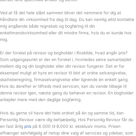
Ved at få det hele slået sammen bliver det nemmere for dig at
håndtere din virksomhed fra dag til dag. Du kan nemlig altid kontakte
mig angående både regnskab og bogføring til din
enkeltmandsvirksomhed eller dit mindre firma, hvis du er kunde hos
mig.
Er der forskel på revisor og bogholder i Roskilde, hvad angår pris?
Som udgangspunkt er der en forskel i, hvorledes selve samarbejdet
mellem dig og din bogholder eller din revisor fungerer. Det er for
eksempel muligt at hyre en revisor til blot at ordne selvangivelse,
skatteberegning, firmaselvangivelse eller lignende én enkelt gang.
Hvis du derefter er tilfreds med servicen, kan du vende tilbage til
denne revisor igen, næste gang du behøver en revisor. En bogholder
arbejder mere med den daglige bogføring.
Hvis du gerne vil have det hele ordnet på én og samme tid, kan
Personlig Revisor være dig behjælpelig. Hos Personlig Revisor får du
en fast årlig
pris
på 6.000 til 8.000 kr. eksklusiv moms. Prisen
afhænger selvfølgelig af netop dine valg af services og ydelser, som