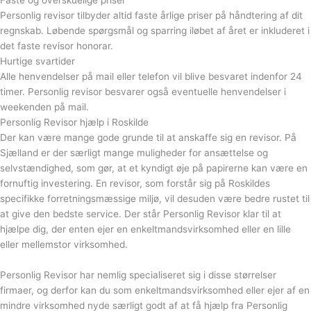
Faste og overskuelige priser
Personlig revisor tilbyder altid faste årlige priser på håndtering af dit
regnskab. Løbende spørgsmål og sparring iløbet af året er inkluderet i
det faste revisor honorar.
Hurtige svartider
Alle henvendelser på mail eller telefon vil blive besvaret indenfor 24
timer. Personlig revisor besvarer også eventuelle henvendelser i
weekenden på mail.
Personlig Revisor hjælp i Roskilde
Der kan være mange gode grunde til at anskaffe sig en revisor. På
Sjælland er der særligt mange muligheder for ansættelse og
selvstændighed, som gør, at et kyndigt øje på papirerne kan være en
fornuftig investering. En revisor, som forstår sig på Roskildes
specifikke forretningsmæssige miljø, vil desuden være bedre rustet til
at give den bedste service. Der står Personlig Revisor klar til at
hjælpe dig, der enten ejer en enkeltmandsvirksomhed eller en lille
eller mellemstor virksomhed.
Personlig Revisor har nemlig specialiseret sig i disse størrelser
firmaer, og derfor kan du som enkeltmandsvirksomhed eller ejer af en
mindre virksomhed nyde særligt godt af at få hjælp fra Personlig