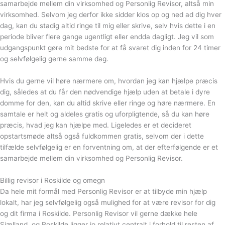
samarbejde mellem din virksomhed og Personlig Revisor, altså min
virksomhed. Selvom jeg derfor ikke sidder klos op og ned ad dig hver
dag, kan du stadig altid ringe til mig eller skrive, selv hvis dette i en
periode bliver flere gange ugentligt eller endda dagligt. Jeg vil som
udgangspunkt gøre mit bedste for at få svaret dig inden for 24 timer
og selvfølgelig gerne samme dag.
Hvis du gerne vil høre nærmere om, hvordan jeg kan hjælpe præcis
dig, således at du får den nødvendige hjælp uden at betale i dyre
domme for den, kan du altid skrive eller ringe og høre nærmere. En
samtale er helt og aldeles gratis og uforpligtende, så du kan høre
præcis, hvad jeg kan hjælpe med. Ligeledes er et decideret
opstartsmøde altså også fuldkommen gratis, selvom der i dette
tilfælde selvfølgelig er en forventning om, at der efterfølgende er et
samarbejde mellem din virksomhed og Personlig Revisor.
Billig revisor i Roskilde og omegn
Da hele mit formål med Personlig Revisor er at tilbyde min hjælp
lokalt, har jeg selvfølgelig også mulighed for at være revisor for dig
og dit firma i Roskilde. Personlig Revisor vil gerne dække hele
Sjælland, og Roskilde ligger jo relativt centralt i forhold til resten af