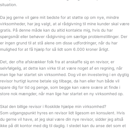
situation.
Da jeg gerne vil gøre mit bedste for at støtte op om nye, mindre
virksomheder, har jeg valgt, at al rådgivning til mine kunder skal være
gratis. På denne måde kan du altid kontakte mig, hvis du har
spørgsmål eller behøver rådgivning om særlige problemstillinger. Der
er ingen grund til at stå alene om disse udfordringer, når du har
mulighed for at få hjælp for så lidt som 6.000 kroner årligt.
Det, der ofte afskrækker folk fra at anskaffe sig en revisor, er
selvfølgelig, at dette kan virke til at være noget af en regning, når
man lige har startet sin virksomhed. Dog vil en investering i en dygtig
revisor hurtigt kunne betale sig tilbage, da han eller hun både vil
spare dig for tid og penge, som begge kan være svære at finde i
store nok mængder, når man lige har startet en ny virksomhed op.
Skal den billige revisor i Roskilde hjælpe min virksomhed?
Som udgangspunkt hyres en revisor lidt ligesom en konsulent. Hvis
du gerne vil have, at jeg skal være din nye revisor, sidder jeg altså
ikke på dit kontor med dig til daglig. I stedet kan du anse det som et