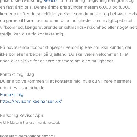
prisen. Med Personlig
Revisor
får du nemlig rådgivning helt gratis og
en fast årlig pris. Denne årlige pris svinger mellem 6.000 og 8.000
kroner alt efter de specifikke ydelser, som du ønsker og behøver. Hvis
du gerne vil høre nærmere om dine muligheder som nyligt opstartet
virksomhed, længerevarende enkeltmandsvirksomhed eller noget helt
tredje, kan du altid kontakte mig.
På nuværende tidspunkt hjælper Personlig Revisor ikke kunder, der
ikke bor eller arbejder på Sjælland. Du skal være velkommen til at
ringe eller skrive for at høre nærmere om dine muligheder.
Kontakt mig i dag
Du er altid velkommen til at kontakte mig, hvis du vil høre nærmere
om et evt. samarbejde.
Kontakt mig
https://revisormikaelhansen.dk/
Personlig Revisor ApS
v/ Ulrik Martorin Frandsen, cand.merc.aud.
kontakt@personligrevisor.dk