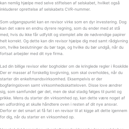
kan nemlig hjælpe med selve stiftelsen af selskabet, hvilket også
inkluderer oprettelse af selskabets CVR-nummer.
Som udgangspunkt kan en revisor virke som en dyr investering. Dog
kan det være en endnu dyrere regning, som du ender med at stå
med, hvis du ikke får udfyldt og stemplet alle de nødvendige papirer
helt korrekt. Og dette kan din revisor hjælpe dig med samt rådgivning
om, hvilke beslutninger du bør tage, og hvilke du bør undgå, når du
fortsat arbejder med dit nye firma.
Lad din billige revisor eller bogholder om de kringlede regler i Roskilde
Der er masser af forskellig lovgivning, som skal overholdes, når du
starter din enkeltmandsvirksomhed. Eksempelvis er der
bogføringsloven samt virksomhedsskatteloven. Disse love ændrer
sig, som samfundet gør det, men de skal stadig følges til punkt og
prikke. Mens du starter din virksomhed op, kan dette være noget af
en udfordring at skulle håndtere oven i resten af dit nye ansvar.
Derfor er det smart at få fat i en revisor til at kigge alt dette igennem
for dig, når du starter en virksomhed op.