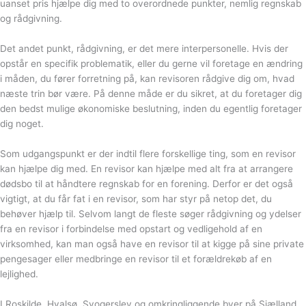
uanset pris hjælpe dig med to overordnede punkter, nemlig regnskab
og rådgivning.
Det andet punkt, rådgivning, er det mere interpersonelle. Hvis der
opstår en specifik problematik, eller du gerne vil foretage en ændring
i måden, du fører forretning på, kan revisoren rådgive dig om, hvad
næste trin bør være. På denne måde er du sikret, at du foretager dig
den bedst mulige økonomiske beslutning, inden du egentlig foretager
dig noget.
Som udgangspunkt er der indtil flere forskellige ting, som en revisor
kan hjælpe dig med. En revisor kan hjælpe med alt fra at arrangere
dødsbo til at håndtere regnskab for en forening. Derfor er det også
vigtigt, at du får fat i en revisor, som har styr på netop det, du
behøver hjælp til. Selvom langt de fleste søger rådgivning og ydelser
fra en revisor i forbindelse med opstart og vedligehold af en
virksomhed, kan man også have en revisor til at kigge på sine private
pengesager eller medbringe en revisor til et forældrekøb af en
lejlighed.
I Roskilde, Hvalsø, Svogerslev og omkringliggende byer på Sjælland