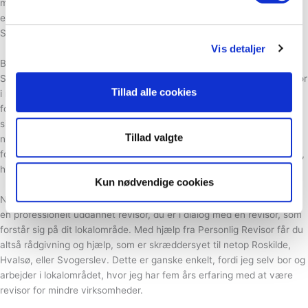
mulighed for nok vækst til mindre virksomheder til at retfærdiggøre
en investering i en kyndig revisor hos firmaer og selskaber i
Svogerslev.
Vis detaljer
Betyder det noget, hvor min revisor bor?
Som udgangspunkt kan du sagtens vælge en revisor, der slet ikke bor
Tillad alle cookies
i nærheden af, hvor du bor eller arbejder. Dog vil der være klare
fordele ved at vælge en revisor, der kender dit nærområde. Når du
sidder i Roskilde og vælger en revisor, som bor i Borup, er det
Tillad valgte
nemmere for dig at mødes med din revisor efter behov. Samtidig
forstår din revisor sig på din tankegang og din virksomheds udvikling,
hvis du altså ønsker en revisor til din virksomhed.
Kun nødvendige cookies
Når du er i dialog med Personlig Revisor, er du ikke blot i dialog med
en professionelt uddannet revisor, du er i dialog med en revisor, som
forstår sig på dit lokalområde. Med hjælp fra Personlig Revisor får du
altså rådgivning og hjælp, som er skræddersyet til netop Roskilde,
Hvalsø, eller Svogerslev. Dette er ganske enkelt, fordi jeg selv bor og
arbejder i lokalområdet, hvor jeg har fem års erfaring med at være
revisor for mindre virksomheder.