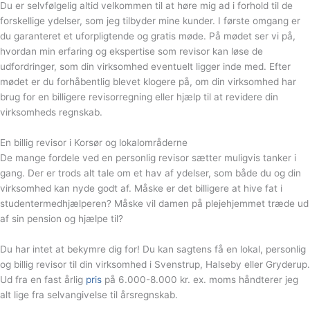
Du er selvfølgelig altid velkommen til at høre mig ad i forhold til de
forskellige ydelser, som jeg tilbyder mine kunder. I første omgang er
du garanteret et uforpligtende og gratis møde. På mødet ser vi på,
hvordan min erfaring og ekspertise som revisor kan løse de
udfordringer, som din virksomhed eventuelt ligger inde med. Efter
mødet er du forhåbentlig blevet klogere på, om din virksomhed har
brug for en billigere revisorregning eller hjælp til at revidere din
virksomheds regnskab.
En billig revisor i Korsør og lokalområderne
De mange fordele ved en personlig revisor sætter muligvis tanker i
gang. Der er trods alt tale om et hav af ydelser, som både du og din
virksomhed kan nyde godt af. Måske er det billigere at hive fat i
studentermedhjælperen? Måske vil damen på plejehjemmet træde ud
af sin pension og hjælpe til?
Du har intet at bekymre dig for! Du kan sagtens få en lokal, personlig
og billig revisor til din virksomhed i Svenstrup, Halseby eller Gryderup.
Ud fra en fast årlig
pris
på 6.000-8.000 kr. ex. moms håndterer jeg
alt lige fra selvangivelse til årsregnskab.