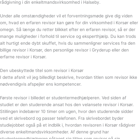
rådgivning i din enkeltmandsvirksomhed i Halseby.
Under alle omstændigheder vil et forventningsmøde give dig viden
om, hvad en erfaren revisor kan gøre for din virksomhed i Korsør eller
omegn. Så længe du retter blikket efter en erfaren revisor, så er der
mange muligheder i forhold til service og eksperthjælp. Du kan trods
alt hurtigt ende dybt skuffet, hvis du sammenligner services fra den
billige revisor i Korsør, den personlige revisor i Gryderup eller den
erfarne revisor i Korsør.
Den ubeskyttede titel som revisor i Korsør
I dette afsnit vil jeg billedligt beskrive, hvordan titlen som revisor ikke
nødvendigvis afspejler ens kompetencer.
Første revisor i billedet er studentermedhjælperen. Ved siden af
studiet er den studerende ansat hos den velansete revisor i Korsør.
Stillingen indebærer 10 timer om ugen, hvor den studerende sidder
ved et skrivebord og passer telefonen. Fra skrivebordet byder
studiejobbet også på et indblik i, hvordan revisoren i Korsør rådgiver
diverse enkeltmandsvirksomheder. Af denne grund har
studentermedhjælperen påtaget sig titlen som revisor på sin