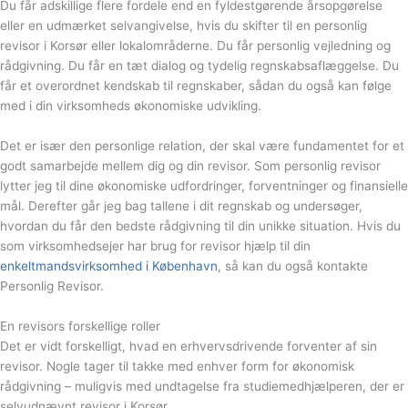
Du får adskillige flere fordele end en fyldestgørende årsopgørelse
eller en udmærket selvangivelse, hvis du skifter til en personlig
revisor i Korsør eller lokalområderne. Du får personlig vejledning og
rådgivning. Du får en tæt dialog og tydelig regnskabsaflæggelse. Du
får et overordnet kendskab til regnskaber, sådan du også kan følge
med i din virksomheds økonomiske udvikling.
Det er især den personlige relation, der skal være fundamentet for et
godt samarbejde mellem dig og din revisor. Som personlig revisor
lytter jeg til dine økonomiske udfordringer, forventninger og finansielle
mål. Derefter går jeg bag tallene i dit regnskab og undersøger,
hvordan du får den bedste rådgivning til din unikke situation. Hvis du
som virksomhedsejer har brug for revisor hjælp til din
enkeltmandsvirksomhed i København
, så kan du også kontakte
Personlig Revisor.
En revisors forskellige roller
Det er vidt forskelligt, hvad en erhvervsdrivende forventer af sin
revisor. Nogle tager til takke med enhver form for økonomisk
rådgivning – muligvis med undtagelse fra studiemedhjælperen, der er
selvudnævnt revisor i Korsør.