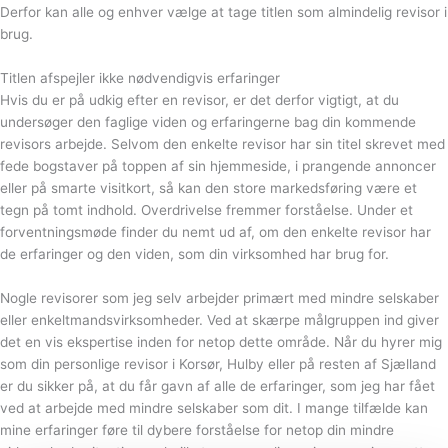
Derfor kan alle og enhver vælge at tage titlen som almindelig revisor i
brug.
Titlen afspejler ikke nødvendigvis erfaringer
Hvis du er på udkig efter en revisor, er det derfor vigtigt, at du
undersøger den faglige viden og erfaringerne bag din kommende
revisors arbejde. Selvom den enkelte revisor har sin titel skrevet med
fede bogstaver på toppen af sin hjemmeside, i prangende annoncer
eller på smarte visitkort, så kan den store markedsføring være et
tegn på tomt indhold. Overdrivelse fremmer forståelse. Under et
forventningsmøde finder du nemt ud af, om den enkelte revisor har
de erfaringer og den viden, som din virksomhed har brug for.
Nogle revisorer som jeg selv arbejder primært med mindre selskaber
eller enkeltmandsvirksomheder. Ved at skærpe målgruppen ind giver
det en vis ekspertise inden for netop dette område. Når du hyrer mig
som din personlige revisor i Korsør, Hulby eller på resten af Sjælland
er du sikker på, at du får gavn af alle de erfaringer, som jeg har fået
ved at arbejde med mindre selskaber som dit. I mange tilfælde kan
mine erfaringer føre til dybere forståelse for netop din mindre