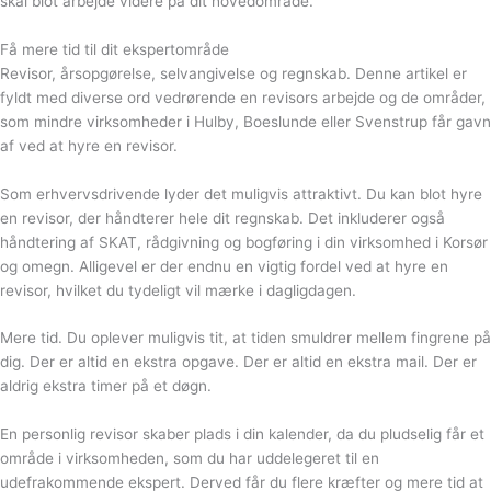
skal blot arbejde videre på dit hovedområde.
Få mere tid til dit ekspertområde
Revisor, årsopgørelse, selvangivelse og regnskab. Denne artikel er
fyldt med diverse ord vedrørende en revisors arbejde og de områder,
som mindre virksomheder i Hulby, Boeslunde eller Svenstrup får gavn
af ved at hyre en revisor.
Som erhvervsdrivende lyder det muligvis attraktivt. Du kan blot hyre
en revisor, der håndterer hele dit regnskab. Det inkluderer også
håndtering af SKAT, rådgivning og bogføring i din virksomhed i Korsør
og omegn. Alligevel er der endnu en vigtig fordel ved at hyre en
revisor, hvilket du tydeligt vil mærke i dagligdagen.
Mere tid. Du oplever muligvis tit, at tiden smuldrer mellem fingrene på
dig. Der er altid en ekstra opgave. Der er altid en ekstra mail. Der er
aldrig ekstra timer på et døgn.
En personlig revisor skaber plads i din kalender, da du pludselig får et
område i virksomheden, som du har uddelegeret til en
udefrakommende ekspert. Derved får du flere kræfter og mere tid at