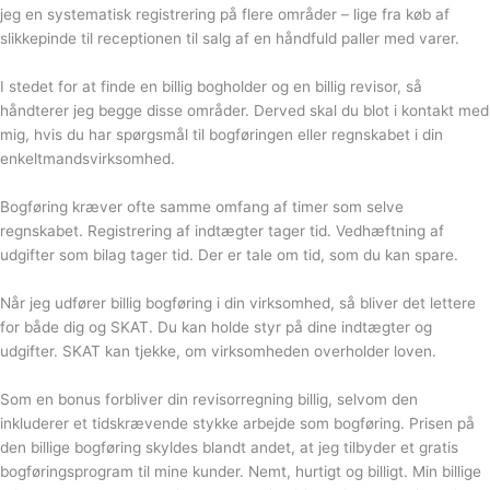
jeg en systematisk registrering på flere områder – lige fra køb af
slikkepinde til receptionen til salg af en håndfuld paller med varer.
I stedet for at finde en billig bogholder og en billig revisor, så
håndterer jeg begge disse områder. Derved skal du blot i kontakt med
mig, hvis du har spørgsmål til bogføringen eller regnskabet i din
enkeltmandsvirksomhed.
Bogføring kræver ofte samme omfang af timer som selve
regnskabet. Registrering af indtægter tager tid. Vedhæftning af
udgifter som bilag tager tid. Der er tale om tid, som du kan spare.
Når jeg udfører billig bogføring i din virksomhed, så bliver det lettere
for både dig og SKAT. Du kan holde styr på dine indtægter og
udgifter. SKAT kan tjekke, om virksomheden overholder loven.
Som en bonus forbliver din revisorregning billig, selvom den
inkluderer et tidskrævende stykke arbejde som bogføring. Prisen på
den billige bogføring skyldes blandt andet, at jeg tilbyder et gratis
bogføringsprogram til mine kunder. Nemt, hurtigt og billigt. Min billige