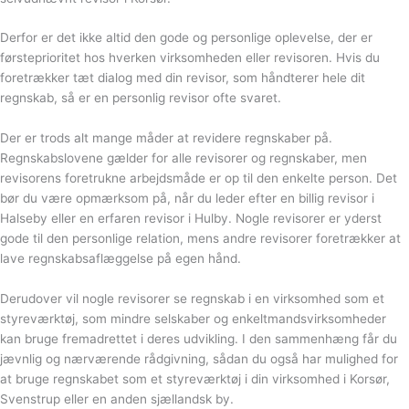
Derfor er det ikke altid den gode og personlige oplevelse, der er
førsteprioritet hos hverken virksomheden eller revisoren. Hvis du
foretrækker tæt dialog med din revisor, som håndterer hele dit
regnskab, så er en personlig revisor ofte svaret.
Der er trods alt mange måder at revidere regnskaber på.
Regnskabslovene gælder for alle revisorer og regnskaber, men
revisorens foretrukne arbejdsmåde er op til den enkelte person. Det
bør du være opmærksom på, når du leder efter en billig revisor i
Halseby eller en erfaren revisor i Hulby. Nogle revisorer er yderst
gode til den personlige relation, mens andre revisorer foretrækker at
lave regnskabsaflæggelse på egen hånd.
Derudover vil nogle revisorer se regnskab i en virksomhed som et
styreværktøj, som mindre selskaber og enkeltmandsvirksomheder
kan bruge fremadrettet i deres udvikling. I den sammenhæng får du
jævnlig og nærværende rådgivning, sådan du også har mulighed for
at bruge regnskabet som et styreværktøj i din virksomhed i Korsør,
Svenstrup eller en anden sjællandsk by.