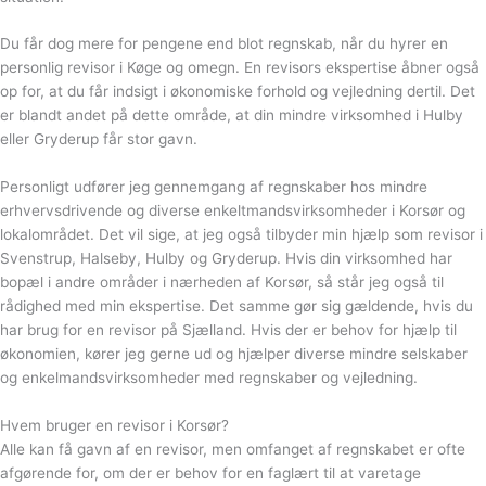
Du får dog mere for pengene end blot regnskab, når du hyrer en
personlig revisor i Køge og omegn. En revisors ekspertise åbner også
op for, at du får indsigt i økonomiske forhold og vejledning dertil. Det
er blandt andet på dette område, at din mindre virksomhed i Hulby
eller Gryderup får stor gavn.
Personligt udfører jeg gennemgang af regnskaber hos mindre
erhvervsdrivende og diverse enkeltmandsvirksomheder i Korsør og
lokalområdet. Det vil sige, at jeg også tilbyder min hjælp som revisor i
Svenstrup, Halseby, Hulby og Gryderup. Hvis din virksomhed har
bopæl i andre områder i nærheden af Korsør, så står jeg også til
rådighed med min ekspertise. Det samme gør sig gældende, hvis du
har brug for en revisor på Sjælland. Hvis der er behov for hjælp til
økonomien, kører jeg gerne ud og hjælper diverse mindre selskaber
og enkelmandsvirksomheder med regnskaber og vejledning.
Hvem bruger en revisor i Korsør?
Alle kan få gavn af en revisor, men omfanget af regnskabet er ofte
afgørende for, om der er behov for en faglært til at varetage