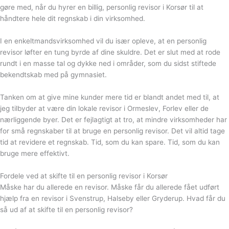
gøre med, når du hyrer en billig, personlig revisor i Korsør til at
håndtere hele dit regnskab i din virksomhed.
I en enkeltmandsvirksomhed vil du især opleve, at en personlig
revisor løfter en tung byrde af dine skuldre. Det er slut med at rode
rundt i en masse tal og dykke ned i områder, som du sidst stiftede
bekendtskab med på gymnasiet.
Tanken om at give mine kunder mere tid er blandt andet med til, at
jeg tilbyder at være din lokale revisor i Ormeslev, Forlev eller de
nærliggende byer. Det er fejlagtigt at tro, at mindre virksomheder har
for små regnskaber til at bruge en personlig revisor. Det vil altid tage
tid at revidere et regnskab. Tid, som du kan spare. Tid, som du kan
bruge mere effektivt.
Fordele ved at skifte til en personlig revisor i Korsør
Måske har du allerede en revisor. Måske får du allerede fået udført
hjælp fra en revisor i Svenstrup, Halseby eller Gryderup. Hvad får du
så ud af at skifte til en personlig revisor?