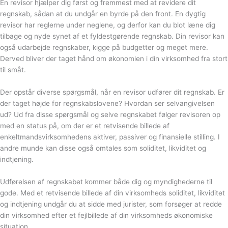
En revisor hjælper dig først og fremmest med at revidere dit
regnskab, sådan at du undgår en byrde på den front. En dygtig
revisor har reglerne under neglene, og derfor kan du blot læne dig
tilbage og nyde synet af et fyldestgørende regnskab. Din revisor kan
også udarbejde regnskaber, kigge på budgetter og meget mere.
Derved bliver der taget hånd om økonomien i din virksomhed fra stort
til småt.
Der opstår diverse spørgsmål, når en revisor udfører dit regnskab. Er
der taget højde for regnskabslovene? Hvordan ser selvangivelsen
ud? Ud fra disse spørgsmål og selve regnskabet følger revisoren op
med en status på, om der er et retvisende billede af
enkeltmandsvirksomhedens aktiver, passiver og finansielle stilling. I
andre munde kan disse også omtales som soliditet, likviditet og
indtjening.
Udførelsen af regnskabet kommer både dig og myndighederne til
gode. Med et retvisende billede af din virksomheds soliditet, likviditet
og indtjening undgår du at sidde med jurister, som forsøger at redde
din virksomhed efter et fejlbillede af din virksomheds økonomiske
situation.