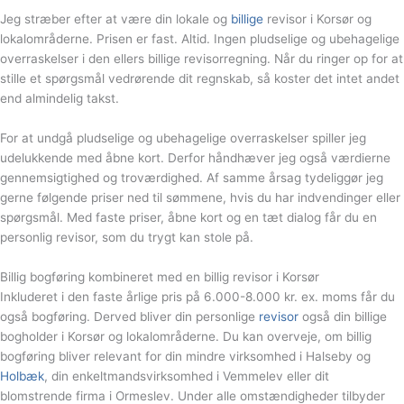
Jeg stræber efter at være din lokale og
billige
revisor i Korsør og
lokalområderne. Prisen er fast. Altid. Ingen pludselige og ubehagelige
overraskelser i den ellers billige revisorregning. Når du ringer op for at
stille et spørgsmål vedrørende dit regnskab, så koster det intet andet
end almindelig takst.
For at undgå pludselige og ubehagelige overraskelser spiller jeg
udelukkende med åbne kort. Derfor håndhæver jeg også værdierne
gennemsigtighed og troværdighed. Af samme årsag tydeliggør jeg
gerne følgende priser ned til sømmene, hvis du har indvendinger eller
spørgsmål. Med faste priser, åbne kort og en tæt dialog får du en
personlig revisor, som du trygt kan stole på.
Billig bogføring kombineret med en billig revisor i Korsør
Inkluderet i den faste årlige pris på 6.000-8.000 kr. ex. moms får du
også bogføring. Derved bliver din personlige
revisor
også din billige
bogholder i Korsør og lokalområderne. Du kan overveje, om billig
bogføring bliver relevant for din mindre virksomhed i Halseby og
Holbæk
, din enkeltmandsvirksomhed i Vemmelev eller dit
blomstrende firma i Ormeslev. Under alle omstændigheder tilbyder