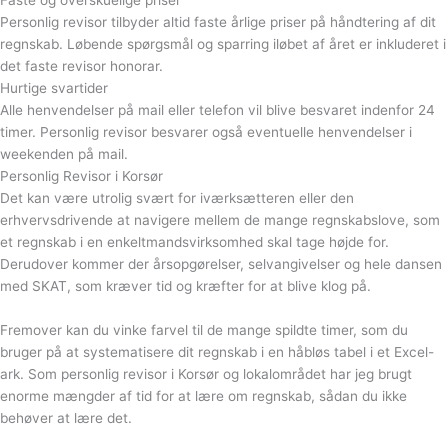
Faste og overskuelige priser
Personlig revisor tilbyder altid faste årlige priser på håndtering af dit
regnskab. Løbende spørgsmål og sparring iløbet af året er inkluderet i
det faste revisor honorar.
Hurtige svartider
Alle henvendelser på mail eller telefon vil blive besvaret indenfor 24
timer. Personlig revisor besvarer også eventuelle henvendelser i
weekenden på mail.
Personlig Revisor i Korsør
Det kan være utrolig svært for iværksætteren eller den
erhvervsdrivende at navigere mellem de mange regnskabslove, som
et regnskab i en enkeltmandsvirksomhed skal tage højde for.
Derudover kommer der årsopgørelser, selvangivelser og hele dansen
med SKAT, som kræver tid og kræfter for at blive klog på.
Fremover kan du vinke farvel til de mange spildte timer, som du
bruger på at systematisere dit regnskab i en håbløs tabel i et Excel-
ark. Som personlig revisor i Korsør og lokalområdet har jeg brugt
enorme mængder af tid for at lære om regnskab, sådan du ikke
behøver at lære det.