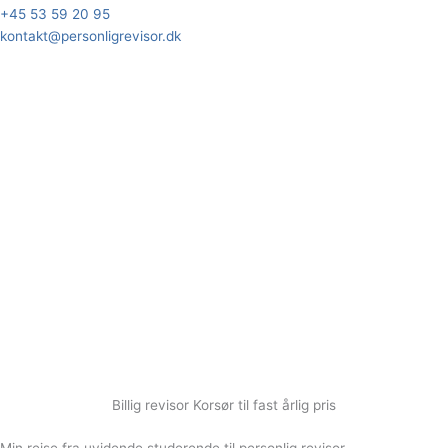
+45 53 59 20 95
kontakt@personligrevisor.dk
Billig revisor Korsør til fast årlig pris
Min rejse fra uvidende studerende til personlig revisor