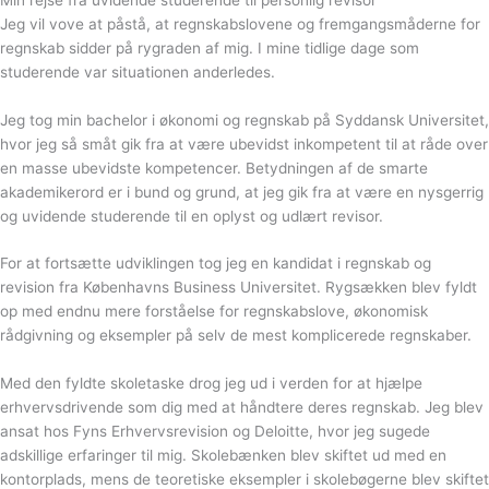
Jeg vil vove at påstå, at regnskabslovene og fremgangsmåderne for
regnskab sidder på rygraden af mig. I mine tidlige dage som
studerende var situationen anderledes.
Jeg tog min bachelor i økonomi og regnskab på Syddansk Universitet,
hvor jeg så småt gik fra at være ubevidst inkompetent til at råde over
en masse ubevidste kompetencer. Betydningen af de smarte
akademikerord er i bund og grund, at jeg gik fra at være en nysgerrig
og uvidende studerende til en oplyst og udlært revisor.
For at fortsætte udviklingen tog jeg en kandidat i regnskab og
revision fra Københavns Business Universitet. Rygsækken blev fyldt
op med endnu mere forståelse for regnskabslove, økonomisk
rådgivning og eksempler på selv de mest komplicerede regnskaber.
Med den fyldte skoletaske drog jeg ud i verden for at hjælpe
erhvervsdrivende som dig med at håndtere deres regnskab. Jeg blev
ansat hos Fyns Erhvervsrevision og Deloitte, hvor jeg sugede
adskillige erfaringer til mig. Skolebænken blev skiftet ud med en
kontorplads, mens de teoretiske eksempler i skolebøgerne blev skiftet