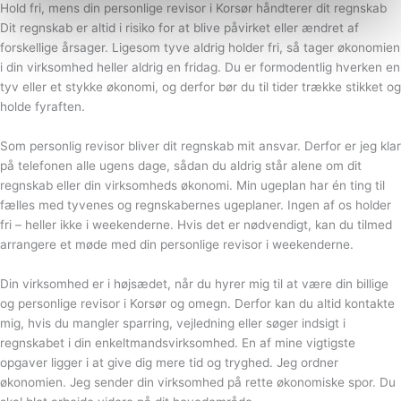
Hold fri, mens din personlige revisor i Korsør håndterer dit regnskab
Dit regnskab er altid i risiko for at blive påvirket eller ændret af
forskellige årsager. Ligesom tyve aldrig holder fri, så tager økonomien
i din virksomhed heller aldrig en fridag. Du er formodentlig hverken en
tyv eller et stykke økonomi, og derfor bør du til tider trække stikket og
holde fyraften.
Som personlig revisor bliver dit regnskab mit ansvar. Derfor er jeg klar
på telefonen alle ugens dage, sådan du aldrig står alene om dit
regnskab eller din virksomheds økonomi. Min ugeplan har én ting til
fælles med tyvenes og regnskabernes ugeplaner. Ingen af os holder
fri – heller ikke i weekenderne. Hvis det er nødvendigt, kan du tilmed
arrangere et møde med din personlige revisor i weekenderne.
Din virksomhed er i højsædet, når du hyrer mig til at være din billige
og personlige revisor i Korsør og omegn. Derfor kan du altid kontakte
mig, hvis du mangler sparring, vejledning eller søger indsigt i
regnskabet i din enkeltmandsvirksomhed. En af mine vigtigste
opgaver ligger i at give dig mere tid og tryghed. Jeg ordner
økonomien. Jeg sender din virksomhed på rette økonomiske spor. Du