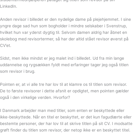
LinkedIn.
Anden revisor i billedet er den nydelige dame på plejehjemmet. I sine
yngre dage sad hun som bogholder i mindre selskaber i Svenstrup,
hvilket hun var yderst dygtig til. Selvom damen aldrig har åbnet en
skolebog med revisortermer, så har der altid stået revisor øverst på
CV’et.
Sidst, men ikke mindst er jeg malet ind i billedet. Ud fra min lange
uddannelse og rygsækken fyldt med erfaringer tager jeg også titlen
som revisor i brug.
Pointen er, at vi alle tre har lov til at klamre os til titlen som revisor.
De to første revisorer i dette afsnit er opdigtet, men pointen gælder
også i den virkelige verden. Hvorfor?
I Danmark arbejder man med titler, som enten er beskyttede eller
ikke-beskyttede. Når en titel er beskyttet, er det kun fagudlærte eller
bestemte personer, der har lov til at skrive titlen på sit CV. I modsatte
grøft finder du titlen som revisor, der netop ikke er en beskyttet titel.