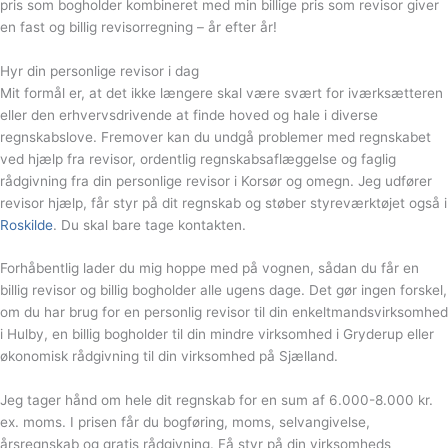
pris som bogholder kombineret med min billige pris som revisor giver
en fast og billig revisorregning – år efter år!
Hyr din personlige revisor i dag
Mit formål er, at det ikke længere skal være svært for iværksætteren
eller den erhvervsdrivende at finde hoved og hale i diverse
regnskabslove. Fremover kan du undgå problemer med regnskabet
ved hjælp fra revisor, ordentlig regnskabsaflæggelse og faglig
rådgivning fra din personlige revisor i Korsør og omegn. Jeg udfører
revisor hjælp, får styr på dit regnskab og støber styreværktøjet også i
Roskilde
. Du skal bare tage kontakten.
Forhåbentlig lader du mig hoppe med på vognen, sådan du får en
billig revisor og billig bogholder alle ugens dage. Det gør ingen forskel,
om du har brug for en personlig revisor til din enkeltmandsvirksomhed
i Hulby, en billig bogholder til din mindre virksomhed i Gryderup eller
økonomisk rådgivning til din virksomhed på Sjælland.
Jeg tager hånd om hele dit regnskab for en sum af 6.000-8.000 kr.
ex. moms. I prisen får du bogføring, moms, selvangivelse,
årsregnskab og gratis rådgivning. Få styr på din virksomheds