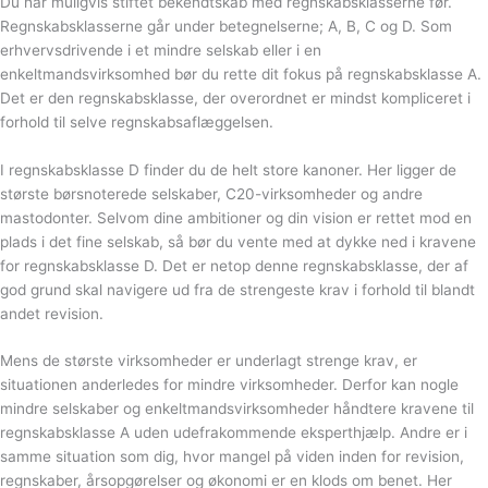
Du har muligvis stiftet bekendtskab med regnskabsklasserne før.
Regnskabsklasserne går under betegnelserne; A, B, C og D. Som
erhvervsdrivende i et mindre selskab eller i en
enkeltmandsvirksomhed bør du rette dit fokus på regnskabsklasse A.
Det er den regnskabsklasse, der overordnet er mindst kompliceret i
forhold til selve regnskabsaflæggelsen.
I regnskabsklasse D finder du de helt store kanoner. Her ligger de
største børsnoterede selskaber, C20-virksomheder og andre
mastodonter. Selvom dine ambitioner og din vision er rettet mod en
plads i det fine selskab, så bør du vente med at dykke ned i kravene
for regnskabsklasse D. Det er netop denne regnskabsklasse, der af
god grund skal navigere ud fra de strengeste krav i forhold til blandt
andet revision.
Mens de største virksomheder er underlagt strenge krav, er
situationen anderledes for mindre virksomheder. Derfor kan nogle
mindre selskaber og enkeltmandsvirksomheder håndtere kravene til
regnskabsklasse A uden udefrakommende eksperthjælp. Andre er i
samme situation som dig, hvor mangel på viden inden for revision,
regnskaber, årsopgørelser og økonomi er en klods om benet. Her