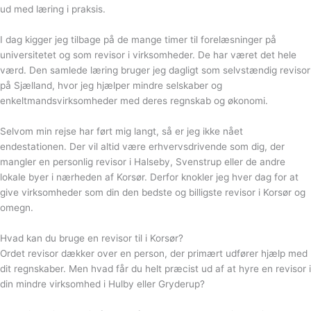
ud med læring i praksis.
I dag kigger jeg tilbage på de mange timer til forelæsninger på
universitetet og som revisor i virksomheder. De har været det hele
værd. Den samlede læring bruger jeg dagligt som selvstændig revisor
på Sjælland, hvor jeg hjælper mindre selskaber og
enkeltmandsvirksomheder med deres regnskab og økonomi.
Selvom min rejse har ført mig langt, så er jeg ikke nået
endestationen. Der vil altid være erhvervsdrivende som dig, der
mangler en personlig revisor i Halseby, Svenstrup eller de andre
lokale byer i nærheden af Korsør. Derfor knokler jeg hver dag for at
give virksomheder som din den bedste og billigste revisor i Korsør og
omegn.
Hvad kan du bruge en revisor til i Korsør?
Ordet revisor dækker over en person, der primært udfører hjælp med
dit regnskaber. Men hvad får du helt præcist ud af at hyre en revisor i
din mindre virksomhed i Hulby eller Gryderup?