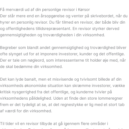
Få merværdi ud af din personlige revisor i Kørsor
Der står mere end en årsopgørelse og venter på skrivebordet, når du
hyrer en personlig revisor. Du får tilmed en revisor, der både bliv din
og offentlighedens tillidsrepræsentant. En revisor styrker derved
gennemsigtigheden og troværdigheden i din virksomhed.
Begreber som blandt andet gennemsigtighed og troværdighed bliver
ofte slynget ud for at imponere investorer, kunder og det offentlige.
Der er tale om nøgleord, som interessenterne tit holder øje med, når
de skal bedømme din virksomhed.
Det kan lyde banalt, men et misvisende og tvivlsomt billede af din
virksomheds økonomiske situation kan skræmme investorer, vække
kritisk nysgerrighed fra det offentlige, og kunderne tvivler på
virksomhedens pålidelighed. Uden at finde den store lommeregner
frem er det tydeligt at se, at det regnestykke er lig med et stort tab
af værdi for din virksomhed.
Til tider vil en revisor tilbyde at gå igennem flere områder i