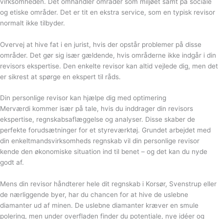
virksomheden. Det omhandler områder som miljøet samt på sociale
og etiske områder. Det er tit en ekstra service, som en typisk revisor
normalt ikke tilbyder.
Overvej at hive fat i en jurist, hvis der opstår problemer på disse
områder. Det gør sig især gældende, hvis områderne ikke indgår i din
revisors ekspertise. Den enkelte revisor kan altid vejlede dig, men det
er sikrest at spørge en ekspert til råds.
Din personlige revisor kan hjælpe dig med optimering
Merværdi kommer især på tale, hvis du inddrager din revisors
ekspertise, regnskabsaflæggelse og analyser. Disse skaber de
perfekte forudsætninger for et styreværktøj. Grundet arbejdet med
din enkeltmandsvirksomheds regnskab vil din personlige revisor
kende den økonomiske situation ind til benet – og det kan du nyde
godt af.
Mens din revisor håndterer hele dit regnskab i Korsør, Svenstrup eller
de nærliggende byer, har du chancen for at hive de uslebne
diamanter ud af minen. De uslebne diamanter kræver en smule
polering, men under overfladen finder du potentiale, nye idéer og